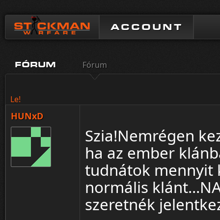
ACCOUNT
Fórum
FÓRUM
Le!
HUNxD
Szia!Nemrégen kez
ha az ember klánba
tudnátok mennyit 
normális klánt...N
szeretnék jelentke