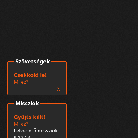
Szövetségek
Csekkold le!
Mi ez?
X
Missziók
Gyűjts killt!
Mi ez?
Felvehető missziók:
Napi: 3