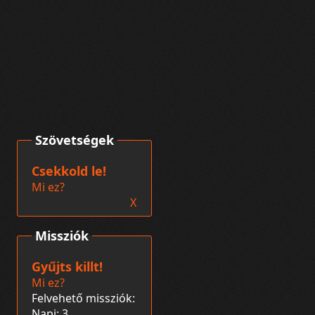
Szövetségek
Csekkold le!
Mi ez?
X
Missziók
Gyűjts killt!
Mi ez?
Felvehető missziók:
Napi: 3