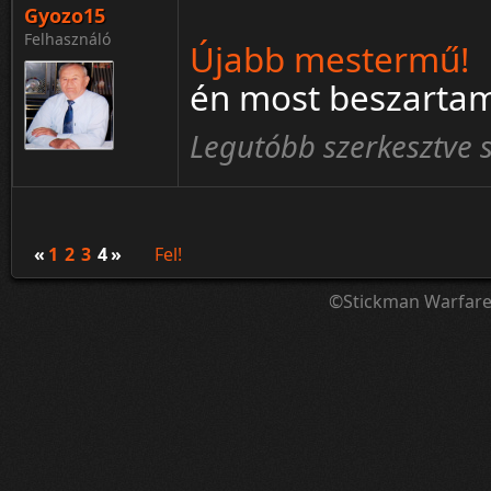
Gyozo15
Felhasználó
Újabb mestermű!
én most beszarta
Legutóbb szerkesztve s
«
1
2
3
4
»
Fel!
©Stickman Warfar