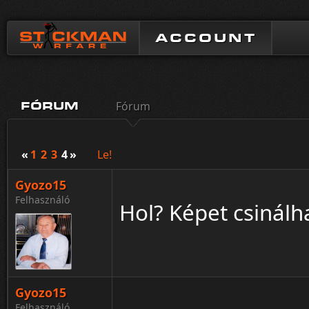
ACCOUNT
Fórum
FÓRUM
«
1
2
3
4
»
Le!
Gyozo15
Felhasználó
Hol? Képet csinálha
Gyozo15
Felhasználó