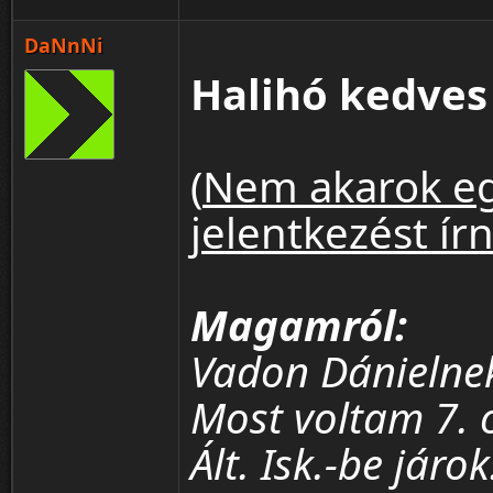
DaNnNi
Halihó kedves 
(
Nem akarok eg
jelentkezést ír
Magamról:
Vadon Dánielnek
Most voltam 7. o
Ált. Isk.-be jár