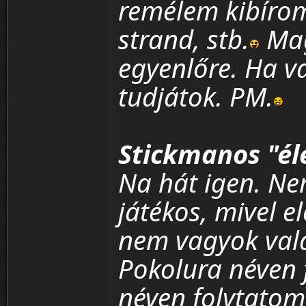
remélem kibíro
strand, stb.
Mag
egyenlőre. Ha v
tudjátok. PM.
Stickmanos "é
Na hát igen. Ne
játékos, mivel e
nem vagyok vala
Pokolura néven
néven folytatom