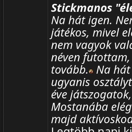
Stickmanos "é
Na hát igen. Ne
játékos, mivel e
nem vagyok vala
néven futottam,
tovább.
Na hát 
ugyanis osztályt
éve játszogatok
Mostanába elég 
majd aktívoskod
Legtöbb napi ki