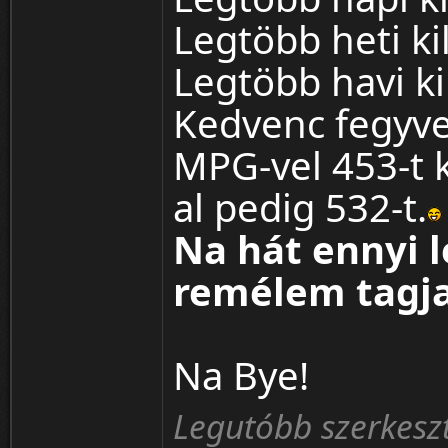
Legtöbb heti ki
Legtöbb havi ki
Kedvenc fegyv
MPG-vel 453-t 
al pedig 532-t.
Na hát ennyi 
remélem tagja
Na Bye!
Legutóbb szerkesz