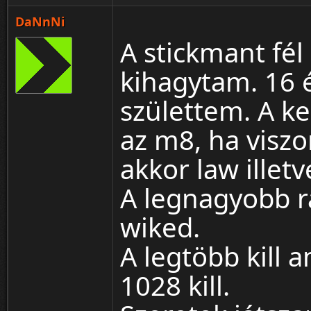
DaNnNi
A stickmant fé
kihagytam. 16 
születtem. A k
az m8, ha viszo
akkor law illet
A legnagyobb r
wiked.
A legtöbb kill 
1028 kill.