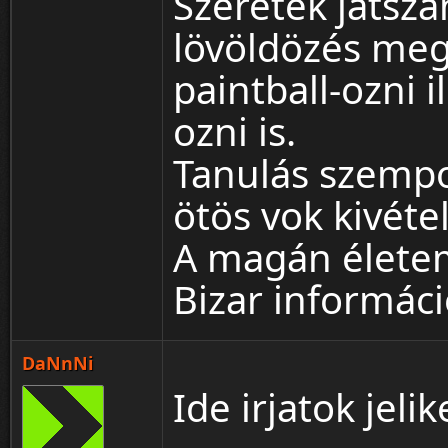
Szeretek játsz
lövöldözés me
paintball-ozni 
ozni is.
Tanulás szempo
ötös vok kivéte
A magán életem
Bizar informác
DaNnNi
Ide irjatok jelik