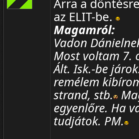
Arra a döntésre
az ELIT-be.
Magamról:
Vadon Dánielnek
Most voltam 7. o
Ált. Isk.-be jár
remélem kibíro
strand, stb.
Mag
egyenlőre. Ha v
tudjátok. PM.