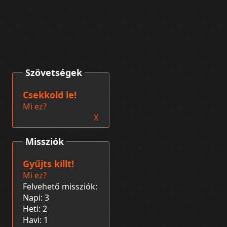
Szövetségek
Csekkold le!
Mi ez?
X
Missziók
Gyűjts killt!
Mi ez?
Felvehető missziók:
Napi: 3
Heti: 2
Havi: 1