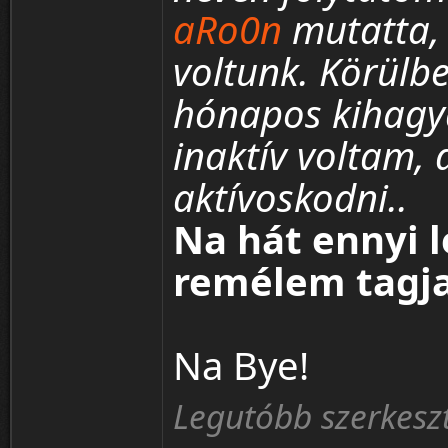
aRo0n
mutatta, 
voltunk. Körülbe
hónapos kihagy
inaktív voltam,
aktívoskodni..
Na hát ennyi 
remélem tagja
Na Bye!
Legutóbb szerkesz