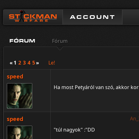
ACCOUNT
Fórum
FÓRUM
«
1
2
3
4
5
»
Le!
speed
Ha most Petyáról van szó, akkor korá
speed
An_
"túl nagyok" :"DD