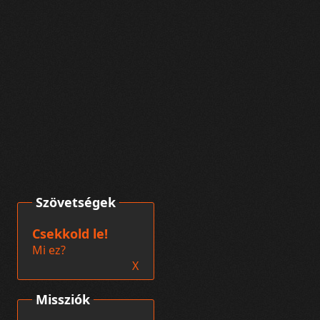
Szövetségek
Csekkold le!
Mi ez?
X
Missziók