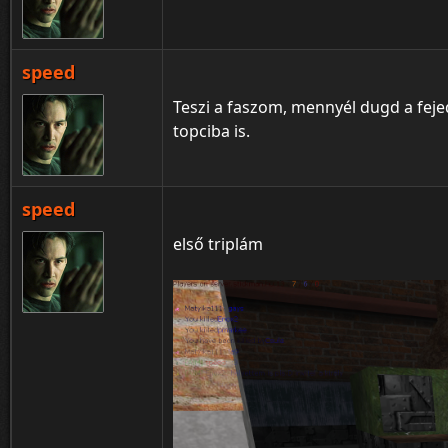
speed
Teszi a faszom, mennyél dugd a fejed
topciba is.
speed
első triplám