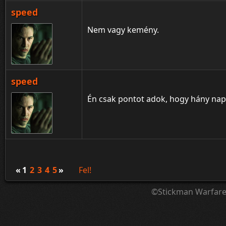
speed
Nem vagy kemény.
speed
Én csak pontot adok, hogy hány napo
«
1
2
3
4
5
»
Fel!
©Stickman Warfar