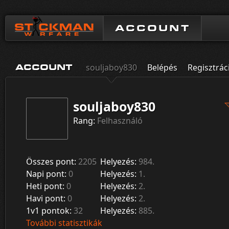
ACCOUNT
souljaboy830
Belépés
Regisztrác
ACCOUNT
souljaboy830
Rang:
Felhasználó
Összes pont:
2205
Helyezés:
984.
Napi pont:
0
Helyezés:
1.
Heti pont:
0
Helyezés:
2.
Havi pont:
0
Helyezés:
2.
1v1 pontok:
32
Helyezés:
885.
További statisztikák