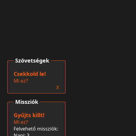
Szövetségek
Csekkold le!
Mi ez?
X
Missziók
Gyűjts killt!
Mi ez?
Felvehető missziók:
Napi: 3