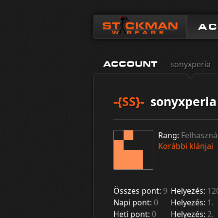
A
sonyxperia
ACCOUNT
-{SS}-
sonyxperia
Rang:
Felhaszná
Korábbi klánjai
Összes pont:
9
Helyezés:
12
Napi pont:
0
Helyezés:
1.
Heti pont:
0
Helyezés:
2.