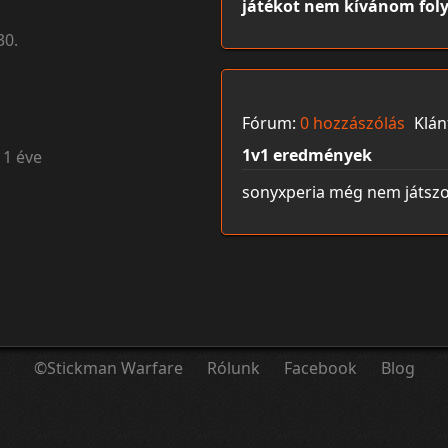
játékot nem kívánom foly
30.
Fórum:
0 hozzászólás
Klán
1v1 eredmények
11 éve
sonyxperia még nem játszot
©Stickman Warfare
Rólunk
Facebook
Blog