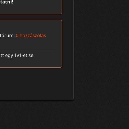
tatni!
fórum:
0 hozzászólás
t egy 1v1-et se.