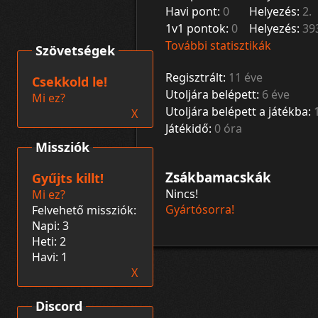
Havi pont:
0
Helyezés:
2.
1v1 pontok:
0
Helyezés:
39
További statisztikák
Szövetségek
Regisztrált:
11 éve
Csekkold le!
Utoljára belépett:
6 éve
Mi ez?
Utoljára belépett a játékba:
X
Játékidő:
0 óra
Missziók
Zsákbamacskák
Gyűjts killt!
Nincs!
Mi ez?
Gyártósorra!
Felvehető missziók:
Napi: 3
Heti: 2
Havi: 1
X
Discord