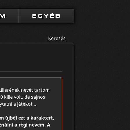
UM
EGYÉB
Keresés
killerének nevét tartom
 kille volt, de sajnos
tatni a játékot ,,
m újból ezt a karaktert,
nálni a régi nevem. A