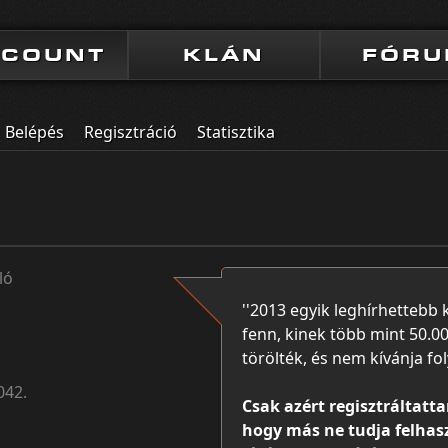
CCOUNT
KLÁN
FÓR
Belépés
Regisztráció
Statisztika
ló
''2013 egyik leghírhettebb 
fenn, kinek több mint 50.000
törölték, és nem kívánja foly
042.
Csak azért regisztráltatta
hogy más ne tudja felhasz