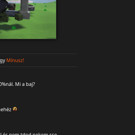
gy
Mínusz!
%nál. Mi a baj?
 nehéz
jl és nem tdod nekem sse