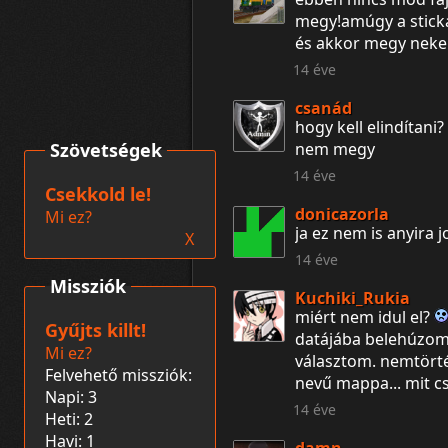
megy!amúgy a sticka
és akkor megy nekem
14 éve
csanád
hogy kell elindítani?
Szövetségek
nem megy
14 éve
Csekkold le!
donicazorla
Mi ez?
ja ez nem is anyira j
X
14 éve
Missziók
Kuchiki_Rukia
miért nem idul el?
Gyűjts killt!
datájába belehúzom 
Mi ez?
választom. nemtörté
Felvehető missziók:
nevű mappa... mit cs
Napi: 3
14 éve
Heti: 2
Havi: 1