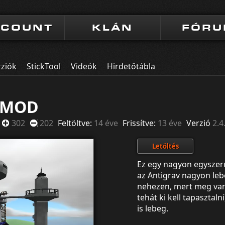
CCOUNT
KLÁN
FÓR
rziók
StickTool
Videók
Hirdetőtábla
v MOD
302
202
Feltöltve:
14 éve
Frissítve:
13 éve
Verzió
2.4
Letöltés
Ez egy nagyon egyszer
az Antigrav nagyon leb
nehezen, mert meg van 
tehát ki kell tapasztal
is lebeg.