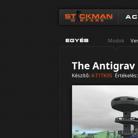
A
Modok
Ve
EGYÉB
The Antigra
Készítő:
4-T1TK05
Értékelés: