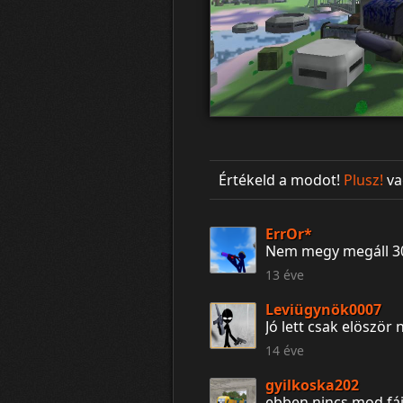
Értékeld a modot!
Plusz!
va
ErrOr*
Nem megy megáll 30
13 éve
Leviügynök0007
Jó lett csak elöször
14 éve
gyilkoska202
ebben nincs mod fá