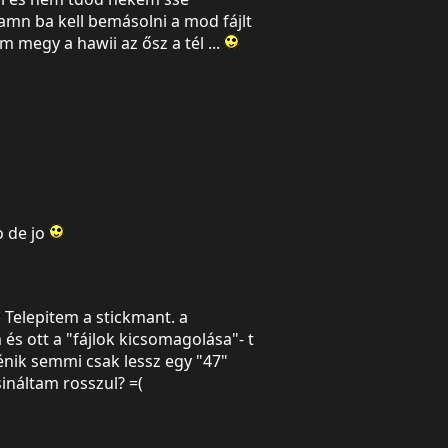
mn ba kell bemásolni a mod fájlt
 megy a hawii az ősz a tél ...
o de jo
Telepitem a stickmant. a
és ott a "fájlok kicsomagolása"- t
nik semmi csak lessz egy "47"
ináltam rosszul? =(