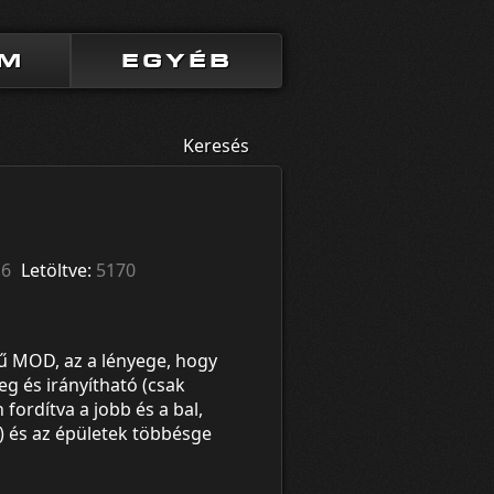
UM
EGYÉB
Keresés
.6
Letöltve:
5170
ű MOD, az a lényege, hogy
eg és irányítható (csak
fordítva a jobb és a bal,
ni) és az épületek többésge