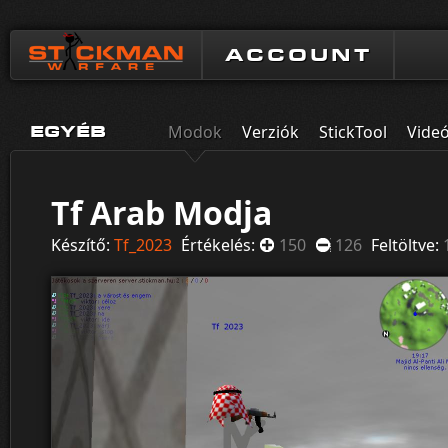
ACCOUNT
Modok
Verziók
StickTool
Vide
EGYÉB
Tf Arab Modja
Készítő:
Tf_2023
Értékelés:
150
126
Feltöltve: