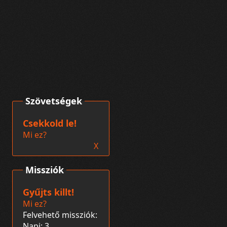
Szövetségek
Csekkold le!
Mi ez?
X
Missziók
Gyűjts killt!
Mi ez?
Felvehető missziók:
Napi: 3