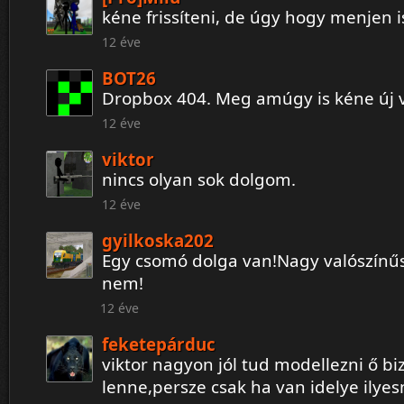
kéne frissíteni, de úgy hogy menjen is
12 éve
BOT26
Dropbox 404. Meg amúgy is kéne új v
12 éve
viktor
nincs olyan sok dolgom.
12 éve
gyilkoska202
Egy csomó dolga van!Nagy valószínű
nem!
12 éve
feketepárduc
viktor nagyon jól tud modellezni ő biz
lenne,persze csak ha van idelye ilye