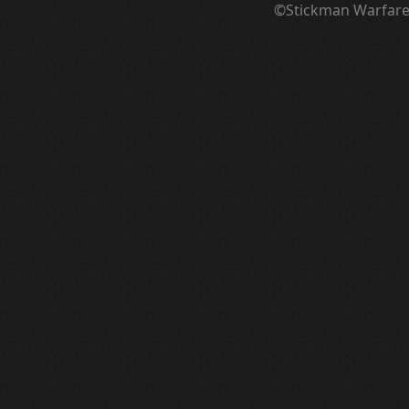
©Stickman Warfar