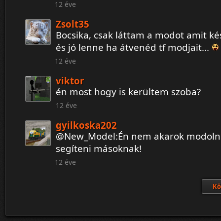
12 éve
Zsolt35
Bocsika, csak láttam a modot amit ké
és jó lenne ha átvenéd tf modjait...
12 éve
viktor
én most hogy is kerültem szoba?
12 éve
gyilkoska202
@New_Model:Én nem akarok modolni
segíteni másoknak!
12 éve
Kö