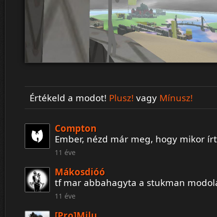
Értékeld a modot!
Plusz!
vagy
Mínusz!
Compton
Ember, nézd már meg, hogy mikor írt
11 éve
Mákosdióó
tf mar abbahagyta a stukman modola
11 éve
[Pro]Milu