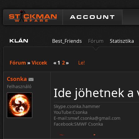
ACCOUNT
Best_Friends
Fórum
Statisztika
KLÁN
Fórum
»
Viccek
«
1
2
»
Le!
Csonka
Felhasználó
Ide jöhetnek a 
Skype.csonka.hammer
YouTube:Csonka
E-mail:smwf.csonka@gmail.com
Facebook:SMWF Csonka