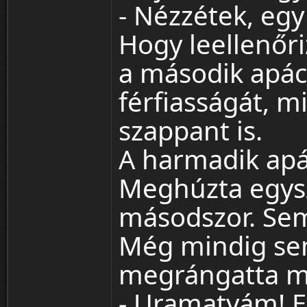
- Nézzétek, eg
Hogy leellenőri
a második apác
férfiasságát, m
szappant is.
A harmadik apá
Meghúzta egys
másodszor. Se
Még mindig sem
megrángatta még
- Uramatyám! E