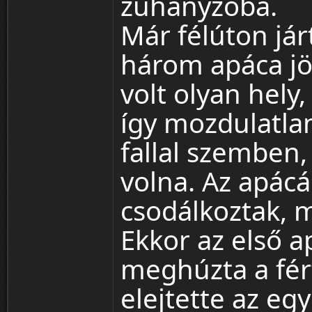
zuhanyzóba.
Már félúton járt
három apáca jö
volt olyan hely,
így mozdulatla
fallal szemben
volna. Az apácá
csodálkoztak, m
Ekkor az első 
meghúzta a fér
elejtette az eg