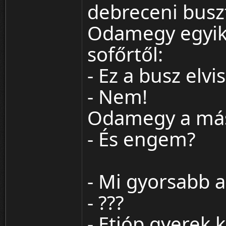
debreceni busz
Odamegy egyikő
sofőrtől:
- Ez a busz elv
- Nem!
Odamegy a mási
- És engem?
- Mi gyorsabb 
- ???
- Etióp gyerek 