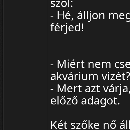
szól:
- Hé, álljon me
férjed!
- Miért nem cse
akvárium vizét
- Mert azt várj
előző adagot.
Két szőke nő ál