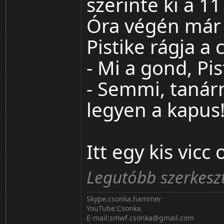
szerinte ki a 
Óra végén már 
Pistike rágja a
- Mi a gond, Pis
- Semmi, tanár
legyen a kapus
Itt egy kis vicc
Legutóbb szerkeszt
Skype.csonka.hammer
YouTube:Csonka
E-mail:smwf.csonka@gmail.com