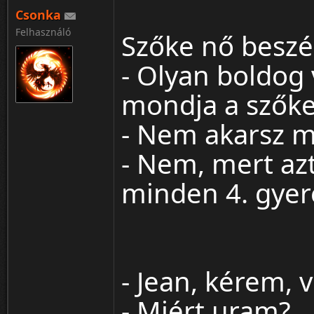
Csonka
Felhasználó
Szőke nő beszél
Rekordom killekből 1gek menetbe 125(m
- Olyan boldog
Akik nem tudnak bannert készíteni azokna
cooltext.com
vagy
bannerbreak.com
mondja a szőke
- Nem akarsz mé
- Nem, mert azt
minden 4. gyere
- Jean, kérem, v
- Miért uram?