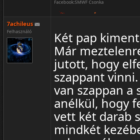
Facebook:SMWF Csonka
7achileus
Felhasználó
Két pap kiment
Rekordom killekből 1gek menetbe 125(m
Már meztelenre
Akik nem tudnak bannert készíteni azokna
cooltext.com
vagy
bannerbreak.com
jutott, hogy elf
szappant vinni
van szappan a 
anélkül, hogy f
vett két darab 
mindkét kezébe,