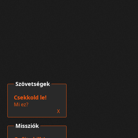
Szövetségek
Csekkold le!
Mi ez?
X
Missziók