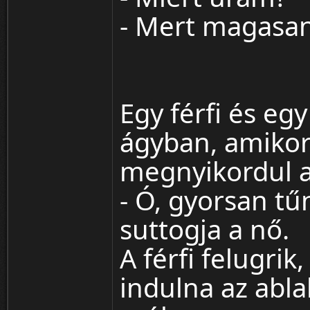
- Mert magasan
Egy férfi és eg
ágyban, amikor
megnyikordul a 
- Ó, gyorsan tűn
suttogja a nő.
A férfi felugrik
indulna az abla