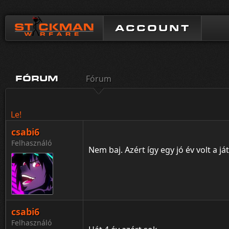
ACCOUNT
Fórum
FÓRUM
Le!
csabi6
Felhasználó
Nem baj. Azért így egy jó év volt a j
csabi6
Felhasználó