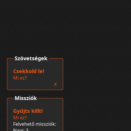
Szövetségek
Csekkold le!
Mi ez?
X
Missziók
Gyűjts killt!
Mi ez?
Felvehető missziók:
Napi: 3