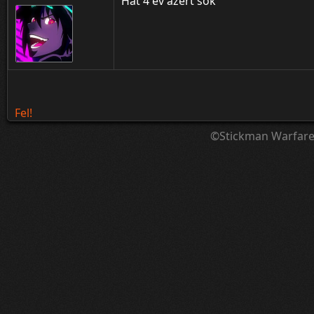
Hát 4 év azért sok
Fel!
©Stickman Warfar