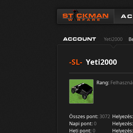
A
Yeti2000
B
ACCOUNT
-SL-
Yeti2000
Rang:
Felhaszná
Összes pont:
3072
Helyezés
Napi pont:
0
Helyezés
Heti pont:
0
Helyezés