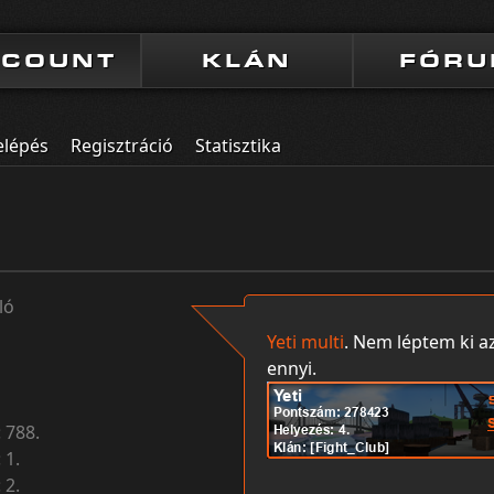
CCOUNT
KLÁN
FÓR
elépés
Regisztráció
Statisztika
ló
Yeti multi
. Nem léptem ki az
ennyi.
:
788.
:
1.
:
2.