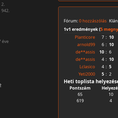
:
2.
:
942.
Fórum:
0 hozzászólás
Klán
1v1 eredmények (
5 megny
Planticore
7
:
10
7 éve
arnold99
6
:
10
de**assis
10
:
6
de**assis
4
:
10
Lclasico
4
:
5
Yeti2000
5
:
2
Heti toplista helyezés
2
Pontszám
Helyezé
65
10
619
4