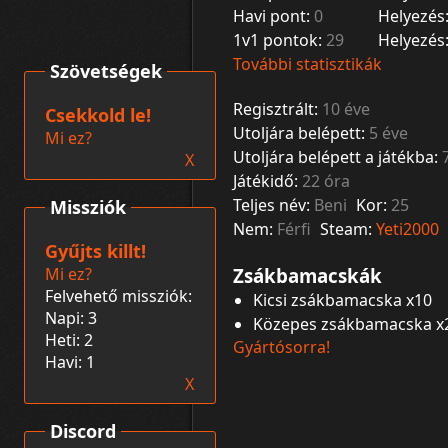
Havi pont:
0
Helyezés
1v1 pontok:
29
Helyezés
További statisztikák
Szövetségek
Regisztrált:
10 éve
Csekkold le!
Utoljára belépett:
5 éve
Mi ez?
Utoljára belépett a játékba:
X
Játékidő:
22 óra
Teljes név:
Beni
Kor:
25
Missziók
Nem:
Férfi
Steam:
Yeti2000
Gyűjts killt!
Mi ez?
Zsákbamacskák
Felvehető missziók:
Kicsi zsákbamacska x10
Napi: 3
Közepes zsákbamacska x
Heti: 2
Gyártósorra!
Havi: 1
X
Discord