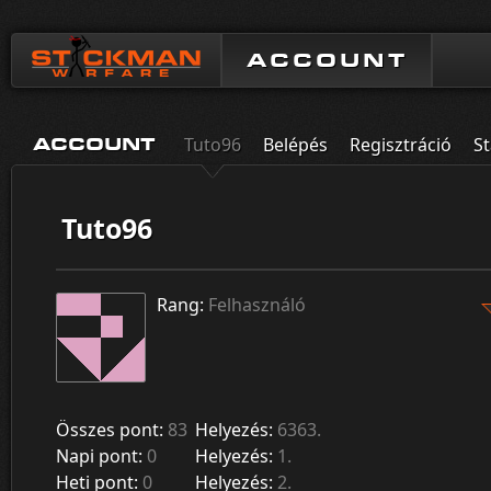
ACCOUNT
Tuto96
Belépés
Regisztráció
St
ACCOUNT
Tuto96
Rang:
Felhasználó
Összes pont:
83
Helyezés:
6363.
Napi pont:
0
Helyezés:
1.
Heti pont:
0
Helyezés:
2.