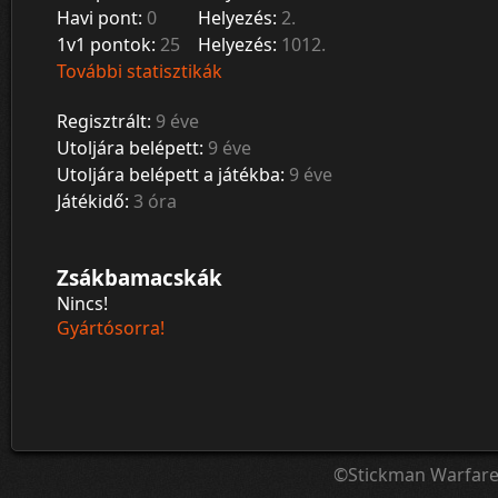
Havi pont:
0
Helyezés:
2.
1v1 pontok:
25
Helyezés:
1012.
További statisztikák
Regisztrált:
9 éve
Utoljára belépett:
9 éve
Utoljára belépett a játékba:
9 éve
Játékidő:
3 óra
Zsákbamacskák
Nincs!
Gyártósorra!
©Stickman Warfar