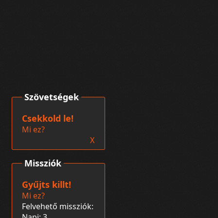
Szövetségek
Csekkold le!
Mi ez?
X
Missziók
Gyűjts killt!
Mi ez?
Felvehető missziók:
Napi: 3