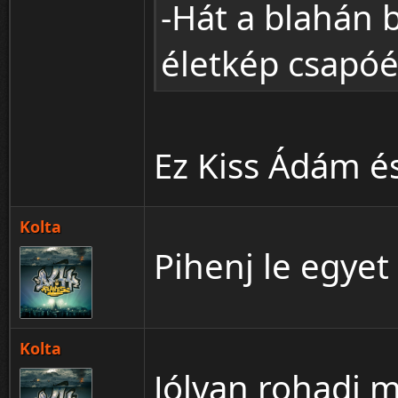
-Hát a blahán
életkép csapóé
Ez Kiss Ádám é
Kolta
Pihenj le egyet
Kolta
Jólvan rohadj