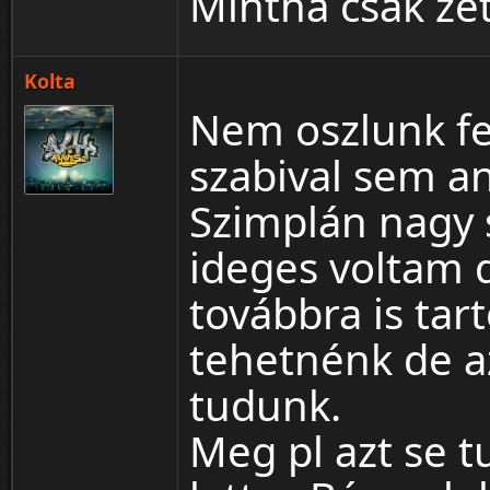
Mintha csak ze
Kolta
Nem oszlunk fe
szabival sem a
Szimplán nagy 
ideges voltam 
továbbra is ta
tehetnénk de 
tudunk.
Meg pl azt se 