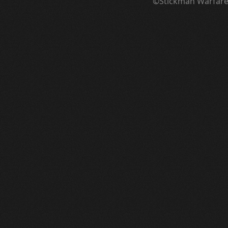
©Stickman Warfar