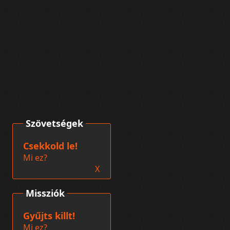
Szövetségek
Csekkold le!
Mi ez?
X
Missziók
Gyűjts killt!
Mi ez?