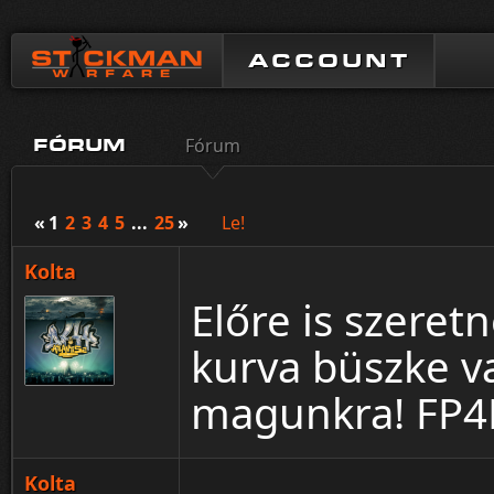
ACCOUNT
Fórum
FÓRUM
«
1
2
3
4
5
...
25
»
Le!
Kolta
Előre is szeretn
kurva büszke 
magunkra! FP4L
Kolta