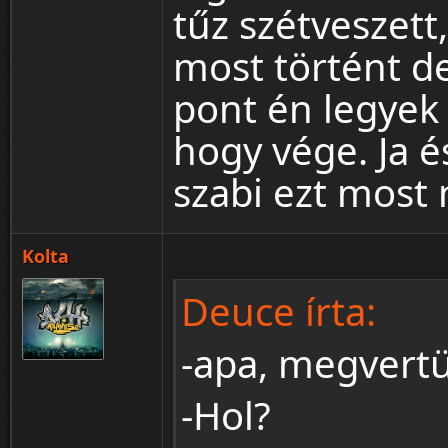
tűz szétveszett
most történt de
pont én legyek
hogy vége. Ja é
szabi ezt most
Kolta
Deuce írta:
-apa, megvert
-Hol?