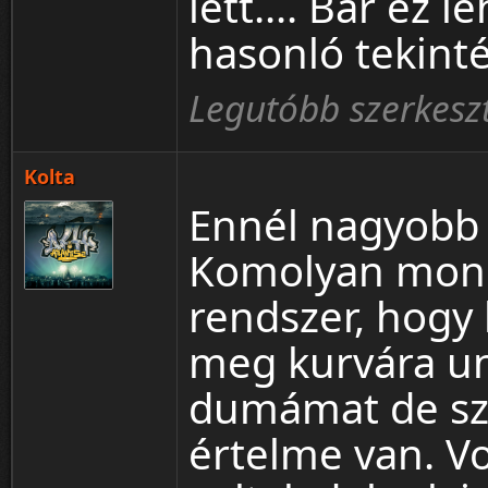
lett.... Bár ez 
hasonló tekinté
Legutóbb szerkeszt
Kolta
Ennél nagyobb 
Komolyan mondo
rendszer, hogy 
meg kurvára un
dumámat de sz
értelme van. Vo