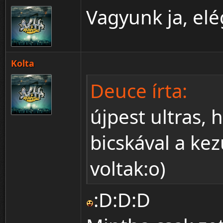
Vagyunk ja, el
Kolta
Deuce írta:
újpest ultras
bicskával a ke
voltak:o)
:D:D:D