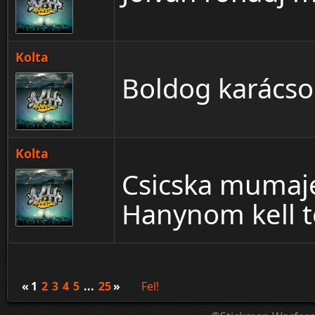
Kolta
Boldog karácso
Kolta
Csicska mumaje
Hanynom kell t
«
1
2
3
4
5
...
25
»
Fel!