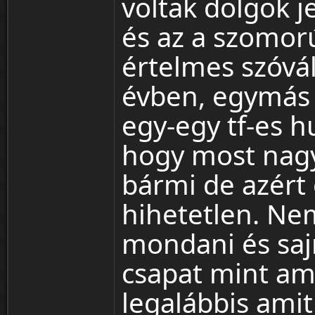
voltak dolgok 
és az a szomor
értelmes szóvál
évben, egymás
egy-egy tf-es 
hogy most nagy
bármi de azért
hihetetlen. Ne
mondani és saj
csapat mint am
legalábbis ami