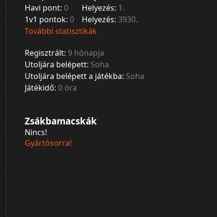
Havi pont:
0
Helyezés:
1.
1v1 pontok:
0
Helyezés:
3930.
További statisztikák
Regisztrált:
9 hónapja
Utoljára belépett:
Soha
Utoljára belépett a játékba:
Soha
Játékidő:
0 óra
Zsákbamacskák
Nincs!
Gyártósorra!