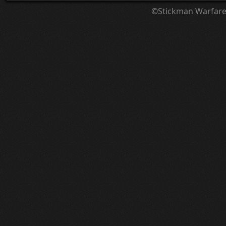
©Stickman Warfar