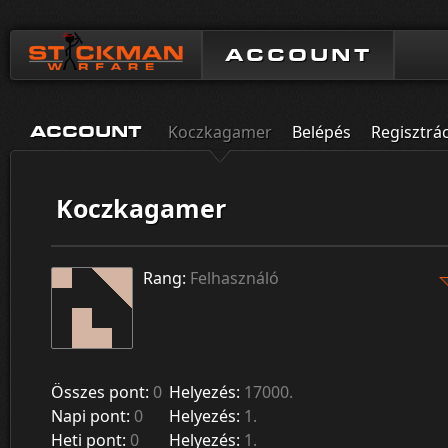
ACCOUNT
Koczkagamer
Belépés
Regisztrá
ACCOUNT
Koczkagamer
Rang:
Felhasználó
Összes pont:
0
Helyezés:
17000.
Napi pont:
0
Helyezés:
1.
Heti pont:
0
Helyezés:
1.