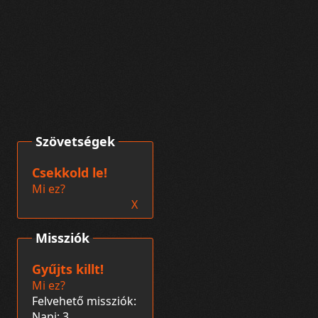
Szövetségek
Csekkold le!
Mi ez?
X
Missziók
Gyűjts killt!
Mi ez?
Felvehető missziók:
Napi: 3