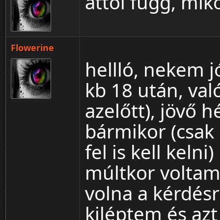
attól függ, mik
Flowerine
hellló, nekem j
kb 18 után, val
azelőtt), jövő
bármikor (csak
fel is kell kelni)
múltkor voltam
volna a kérdésr
kiléptem és azt