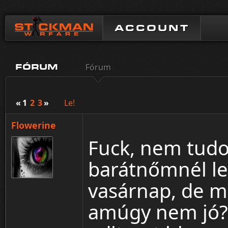
ACCOUNT
Fórum
FÓRUM
«
1
2
3
»
Le!
Flowerine
Fuck, nem tudo
barátnőmnél le
vasárnap, de m
amúgy nem jó?