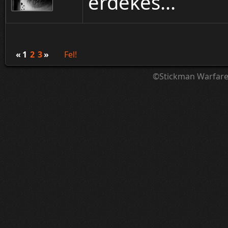
érdekes...
«
1
2
3
»
Fel!
©Stickman Warfar