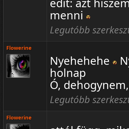
edit: azt hisze
menni
Legutóbb szerkeszt
Flowerine
Nyehehehe
Ny
holnap
Ó, dehogynem
Legutóbb szerkeszt
Flowerine