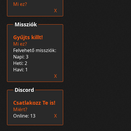
Mi ez?
X
Missziók
Gyűjts killt!
Mi ez?
Felvehető missziók:
Napi: 3
Heti: 2
Havi: 1
X
Discord
Csatlakozz Te is!
Miért?
Online: 13
X