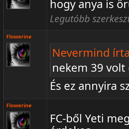
hogy anya is ö
Legutóbb szerkeszt
Flowerine
Nevermind írta
nekem 39 volt
És ez annyira s
Flowerine
FC-ből Yeti meg