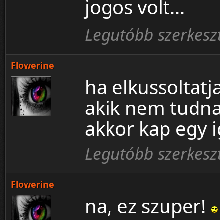
jogos volt...
Legutóbb szerkeszt
Flowerine
ha elkussoltat
akik nem tudna
akkor kap egy i
Legutóbb szerkeszt
Flowerine
na, ez szuper!