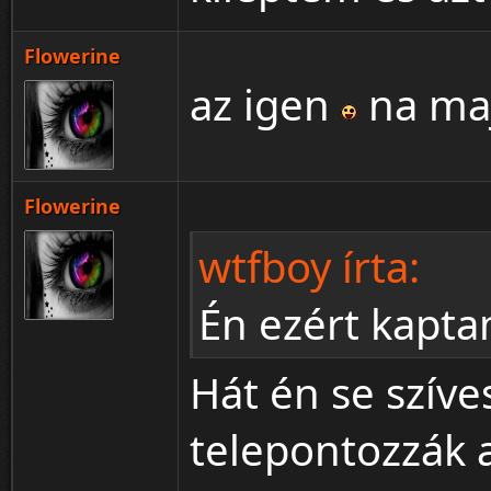
Flowerine
az igen
na maj
Flowerine
wtfboy írta:
Én ezért kaptam
Hát én se szív
telepontozzák a