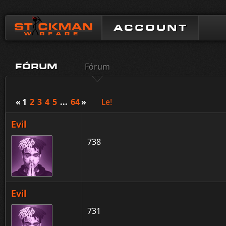
ACCOUNT
Fórum
FÓRUM
«
1
2
3
4
5
...
64
»
Le!
Evil
738
Evil
731