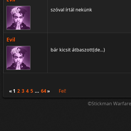
szóval írtál nekünk
Evil
bár kicsit átbaszott(de...)
«
1
2
3
4
5
...
64
»
Fel!
©Stickman Warfar