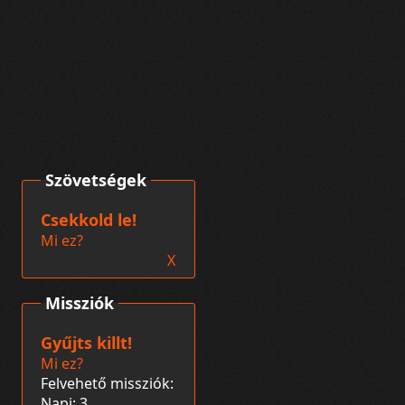
Szövetségek
Csekkold le!
Mi ez?
X
Missziók
Gyűjts killt!
Mi ez?
Felvehető missziók:
Napi: 3