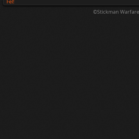
Fel!
©Stickman Warfar