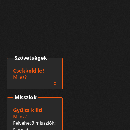
Szövetségek
Csekkold le!
Mi ez?
X
Missziók
Gyűjts killt!
Mi ez?
Felvehető missziók:
Napi: 3