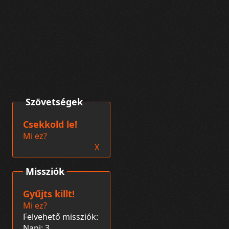
Szövetségek
Csekkold le!
Mi ez?
X
Missziók
Gyűjts killt!
Mi ez?
Felvehető missziók:
Napi: 3