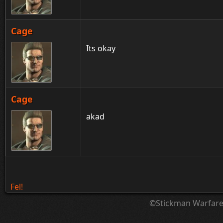
Cage
Its okay
Cage
akad
Fel!
©Stickman Warfar