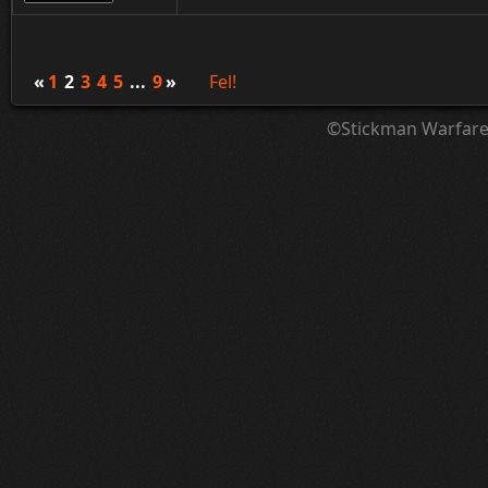
«
1
2
3
4
5
...
9
»
Fel!
©Stickman Warfar