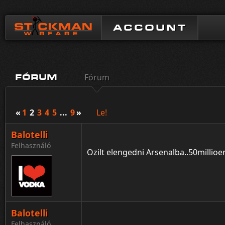
ACCOUNT
Fórum
FÓRUM
«
1
2
3
4
5
...
9
»
Le!
Balotelli
Felhasználó
Ozilt elengedni Arsenalba..50millioer
Balotelli
Felhasználó