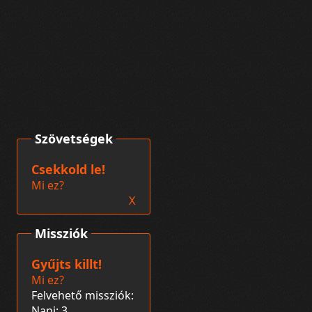
Szövetségek
Csekkold le!
Mi ez?
X
Missziók
Gyűjts killt!
Mi ez?
Felvehető missziók:
Napi: 3