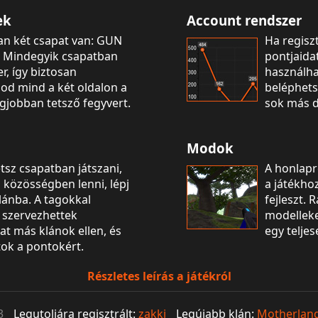
ek
Account rendszer
an két csapat van: GUN
Ha regiszt
. Mindegyik csapatban
pontjaidat
r, így biztosan
használha
od mind a két oldalon a
beléphets
gjobban tetsző fegyvert.
sok más d
Modok
tsz csapatban játszani,
A honlapr
ó közösségben lenni, lépj
a játékhoz
lánba. A tagokkal
fejleszt. 
 szervezhettek
modelleke
t más klánok ellen, és
egy teljes
tok a pontokért.
Részletes leírás a játékról
3
Legutoljára regisztrált:
zakki
Legújabb klán:
Motherlan