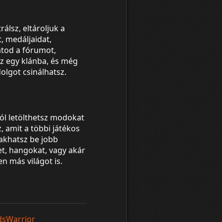
rálsz, eltároljuk a
, medáljaidat,
tod a fórumot,
z egy klánba, és még
olgot csinálhatsz.
ól letölthetsz modokat
, amit a többi játékos
Rakhatsz be jobb
t, hangokat, vagy akár
en más világot is.
dsWarrior