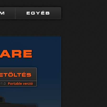
UM
EGYÉB
FARE
ETÖLTÉS
11.0
Portable verzió