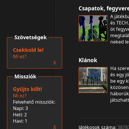
Csapatok, fegyver
A játékb
és TECH
öt fegyve
megtalál
Szövetségek
neked le
Csekkold le!
Mi ez?
Klánok
X
Ha szere
és egy j
Missziók
be egy k
közösen
Gyűjts killt!
háborúka
Mi ez?
játszhat
Felvehető missziók:
Napi: 3
Heti: 2
Havi: 1
X
Játékosok száma:
3878