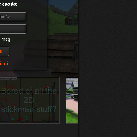
tkezés
z meg
áció