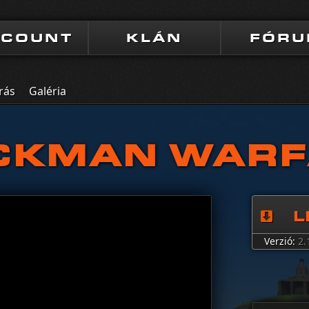
CCOUNT
KLÁN
FÓR
rás
Galéria
CKMAN WAR
L
Verzió:
2.