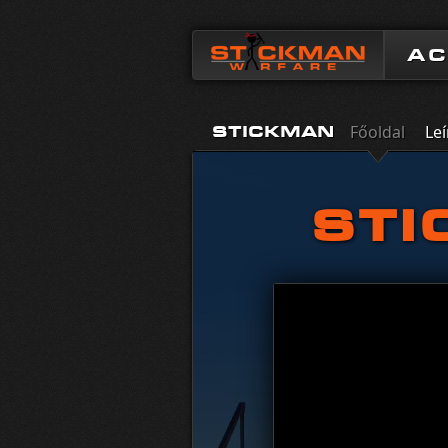
A
Főoldal
Leí
STICKMAN
STI