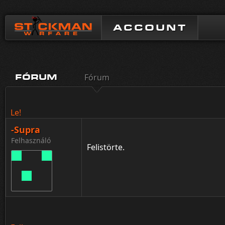
ACCOUNT
Fórum
FÓRUM
Le!
-Supra
Felhasználó
Felistörte.