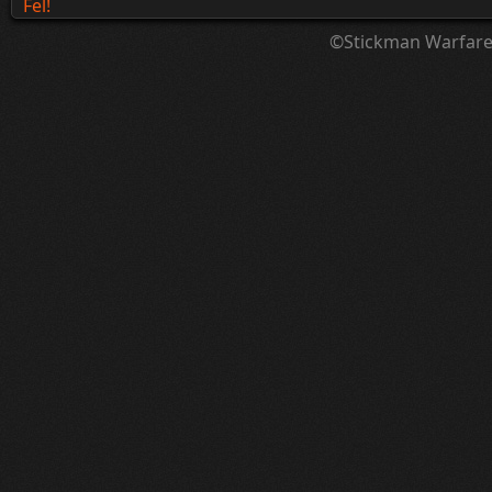
Fel!
©Stickman Warfar