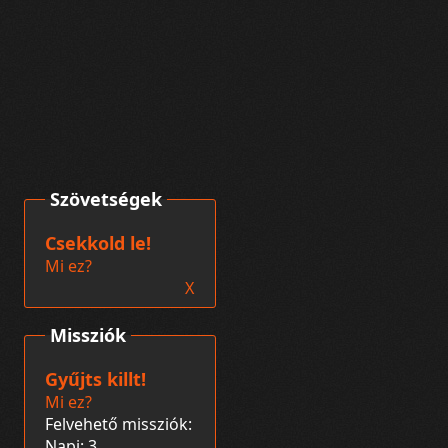
Szövetségek
Csekkold le!
Mi ez?
X
Missziók
Gyűjts killt!
Mi ez?
Felvehető missziók:
Napi: 3