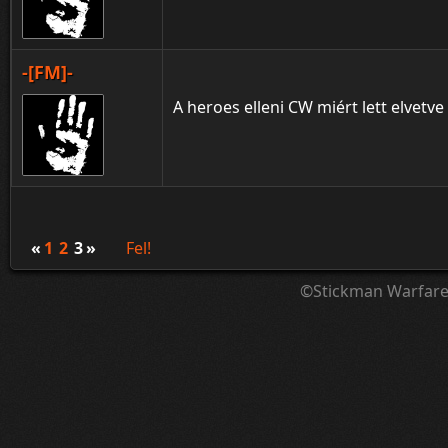
-[FM]-
A heroes elleni CW miért lett elvetve 
«
1
2
3
»
Fel!
©Stickman Warfar