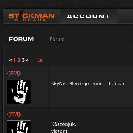
ACCOUNT
Fórum
FÓRUM
«
1
2
3
»
Le!
-[FM]-
SkyNet ellen is jó lenne.... tuti win
-[FM]-
Köszönjük.
viszont