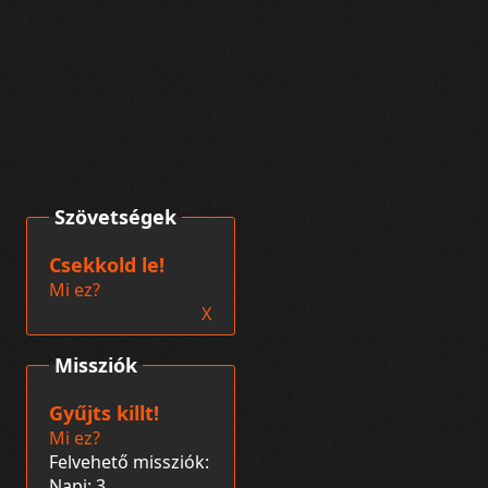
Szövetségek
Csekkold le!
Mi ez?
X
Missziók
Gyűjts killt!
Mi ez?
Felvehető missziók:
Napi: 3